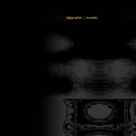
digigraphie
|
kontakt